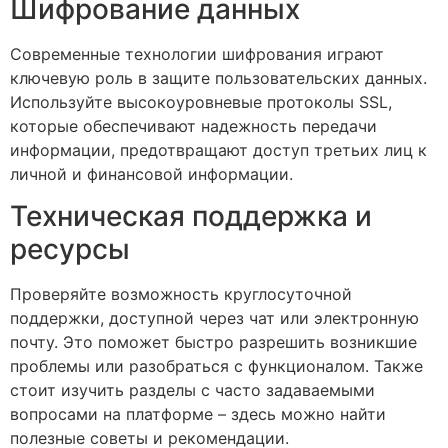
Шифрование данных
Современные технологии шифрования играют
ключевую роль в защите пользовательских данных.
Используйте высокоуровневые протоколы SSL,
которые обеспечивают надежность передачи
информации, предотвращают доступ третьих лиц к
личной и финансовой информации.
Техническая поддержка и
ресурсы
Проверяйте возможность круглосуточной
поддержки, доступной через чат или электронную
почту. Это поможет быстро разрешить возникшие
проблемы или разобраться с функционалом. Также
стоит изучить разделы с часто задаваемыми
вопросами на платформе – здесь можно найти
полезные советы и рекомендации.