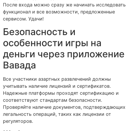
После входа можно сразу же начинать исследовать
функционал и все возможности, предложенные
сервисом. Удачи!
Безопасность и
особенности игры на
деньги через приложение
Вавада
Все участники азартных развлечений должны
учитывать наличие лицензий и сертификатов.
Надежные платформы проходят сертификацию и
соответствуют стандартам безопасности.
Проверяйте наличие документов, подтверждающих
легальность операций, таких как лицензии от
регуляторов.