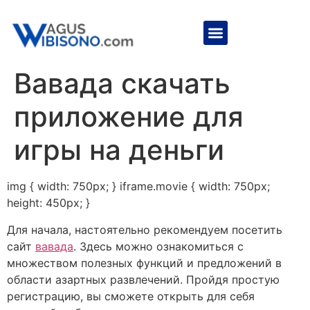
Вавада скачать
приложение для
игры на деньги
img { width: 750px; } iframe.movie { width: 750px;
height: 450px; }
Для начала, настоятельно рекомендуем посетить
сайт
вавада
. Здесь можно ознакомиться с
множеством полезных функций и предложений в
области азартных развлечений. Пройдя простую
регистрацию, вы сможете открыть для себя