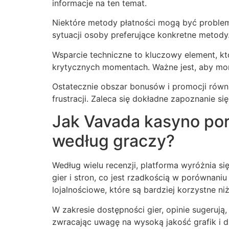
informacje na ten temat.
Niektóre metody płatności mogą być problem
sytuacji osoby preferujące konkretne metody
Wsparcie techniczne to kluczowy element, kt
krytycznych momentach. Ważne jest, aby mo
Ostatecznie obszar bonusów i promocji równ
frustracji. Zaleca się dokładne zapoznanie s
Jak Vavada kasyno por
według graczy?
Według wielu recenzji, platforma wyróżnia s
gier i stron, co jest rzadkością w porównan
lojalnościowe, które są bardziej korzystne n
W zakresie dostępności gier, opinie sugeruj
zwracając uwagę na wysoką jakość grafik i d