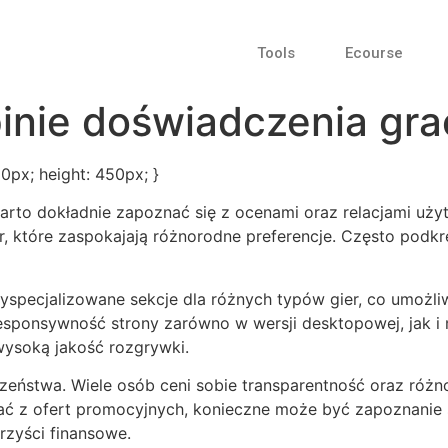
Tools
Ecourse
inie doświadczenia gra
50px; height: 450px; }
arto dokładnie zapoznać się z ocenami oraz relacjami uży
er, które zaspokajają różnorodne preferencje. Często podkr
pecjalizowane sekcje dla różnych typów gier, co umożliw
sponsywność strony zarówno w wersji desktopowej, jak i m
ysoką jakość rozgrywki.
eństwa. Wiele osób ceni sobie transparentność oraz różn
stać z ofert promocyjnych, konieczne może być zapoznani
rzyści finansowe.