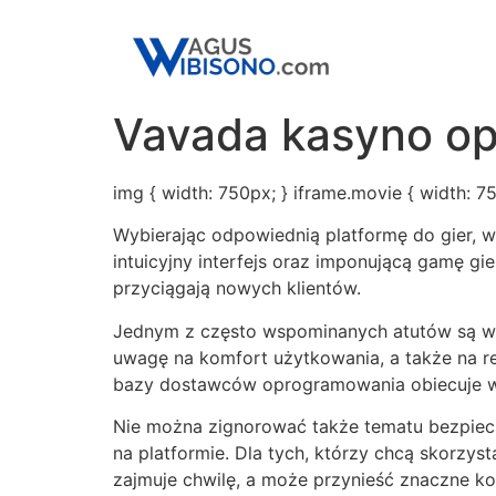
Vavada kasyno op
img { width: 750px; } iframe.movie { width: 7
Wybierając odpowiednią platformę do gier, w
intuicyjny interfejs oraz imponującą gamę gi
przyciągają nowych klientów.
Jednym z często wspominanych atutów są wys
uwagę na komfort użytkowania, a także na re
bazy dostawców oprogramowania obiecuje w
Nie można zignorować także tematu bezpiecz
na platformie. Dla tych, którzy chcą skorzy
zajmuje chwilę, a może przynieść znaczne ko