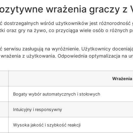
pozytywne wrażenia graczy z
 dostrzegalnych wśród użytkowników jest różnorodność gi
etki oraz gry na żywo, co przyciąga wiele osób o różnych 
ć serwisu zasługują na wyróżnienie. Użytkownicy doceniają
 wrażenia z użytkowania. Odpowiednia optymalizacja na u
Wrażenia
Bogaty wybór automatycznych i stołowych
Intuicyjny i responsywny
Wysoka jakość i szybkość reakcji