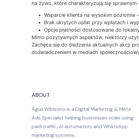
na żywo, które charakteryzują się sprawnym d
Wsparcie klienta na wysokim poziomie 
Brak ukrytych opłat przy wpłatach i wyp
Opcje płatności dostosowane do lokalny
Mimo pozytywnych aspektów, niektórzy użyt
Zachęca się do śledzenia aktualnych akcji pr
doświadczeniem w mediach społecznościowyc
ABOUT
Agus Wibisono is a Digital Marketing & Meta
Ads Specialist helping businesses scale using
paid traffic, AI automation, and WhatsApp
marketing systems.