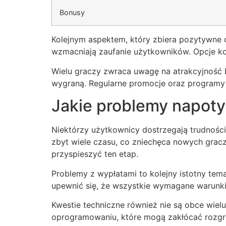
Bonusy
Kolejnym aspektem, który zbiera pozytywne o
wzmacniają zaufanie użytkowników. Opcje ko
Wielu graczy zwraca uwagę na atrakcyjność 
wygraną. Regularne promocje oraz programy 
Jakie problemy napoty
Niektórzy użytkownicy dostrzegają trudności 
zbyt wiele czasu, co zniechęca nowych grac
przyspieszyć ten etap.
Problemy z wypłatami to kolejny istotny tem
upewnić się, że wszystkie wymagane warunki 
Kwestie techniczne również nie są obce wie
oprogramowaniu, które mogą zakłócać rozgry