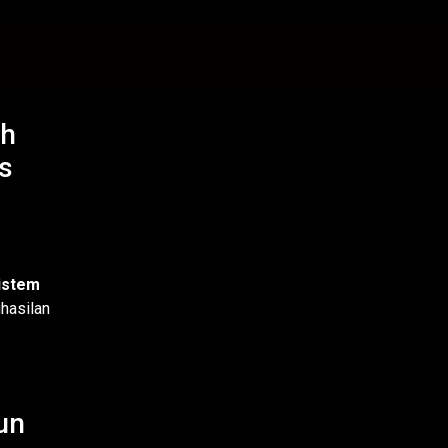
ih
s
istem
hasilan
un