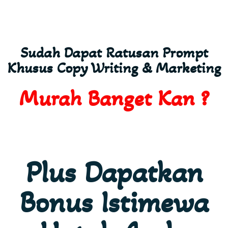
Sudah Dapat Ratusan Prompt
Khusus Copy Writing & Marketing
Murah Banget Kan ?
Plus Dapatkan
Bonus Istimewa