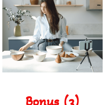
Bonus (3)