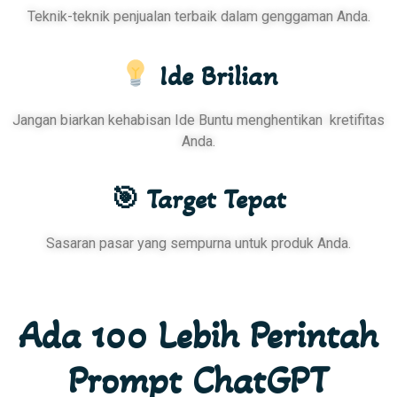
Teknik-teknik penjualan terbaik dalam genggaman Anda.
Ide Brilian
Jangan biarkan kehabisan Ide Buntu menghentikan kretifitas
Anda.
🎯 Target Tepat
Sasaran pasar yang sempurna untuk produk Anda.
Ada 100 Lebih Perintah
Prompt ChatGPT