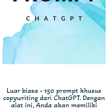
Luar biasa - 150 prompt khusus
copywriting dari ChatGPT. Dengan
alat ini, Anda akan memiliki