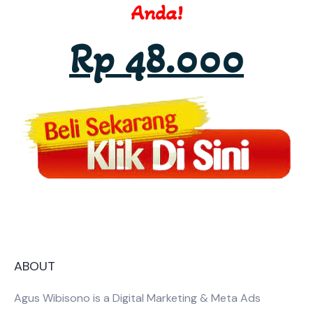
Anda!
Rp 48.000
ABOUT
Agus Wibisono is a Digital Marketing & Meta Ads